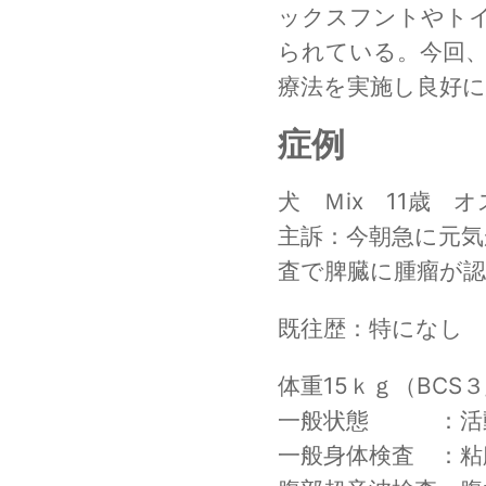
ックスフントやト
られている。今回、
療法を実施し良好
症例
犬　Ｍix　11歳　オ
主訴：今朝急に元
査で脾臓に腫瘤が
既往歴：特になし
体重15ｋｇ（BCS３
一般状態　　　：活
一般身体検査　：粘膜