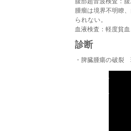
腹部超音波検査：腹
腫瘤は境界不明瞭、
られない。

血液検査：軽度貧血
診断
・脾臓腫瘍の破裂