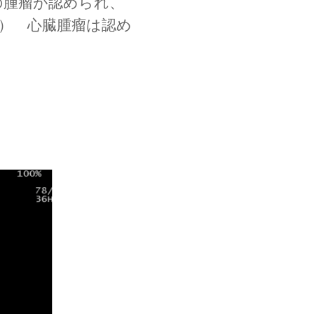
の腫瘤が認められ、
）　心臓腫瘤は認め