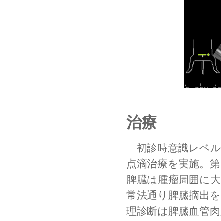
治療
　初診時意識レベ
点滴治療を実施。第
脾臓は腫瘤周囲に大
常法通り脾臓摘出を
理診断は脾臓血管肉