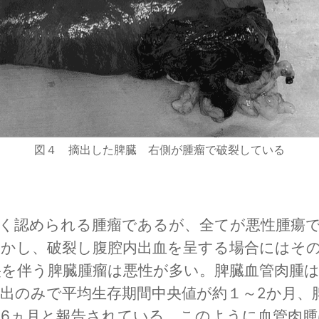
図４ 摘出した脾臓 右側が腫瘤で破裂している
多く認められる腫瘤であるが、全てが悪性腫瘍
しかし、破裂し腹腔内出血を呈する場合にはそ
裂を伴う脾臓腫瘤は悪性が多い。脾臓血管肉腫
出のみで平均生存期間中央値が約１～2か月、
6ヵ月と報告されている。このように血管肉腫