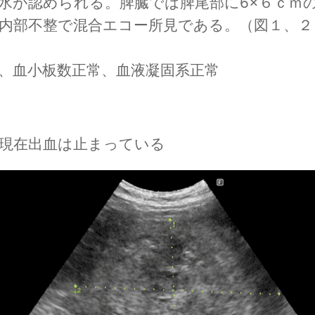
水が認められる。脾臓では脾尾部に6×６ｃｍ
内部不整で混合エコー所見である。（図１、２
、血小板数正常、血液凝固系正常
　現在出血は止まっている