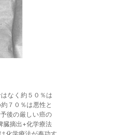
ではなく約５０％は
の約７０％は悪性と
は予後の厳しい癌の
脾臓摘出+化学療法
は化学療法が奏功す