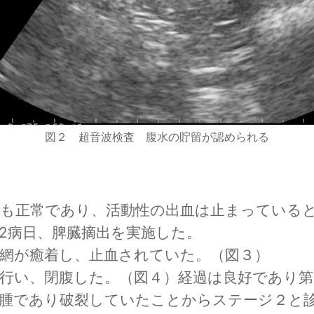
図２ 超音波検査 腹水の貯留が認められる
ルも正常であり、活動性の出血は止まっている
2病日、脾臓摘出を実施した。

網が癒着し、止血されていた。（図３）

行い、閉腹した。（図４）経過は良好であり第
腫であり破裂していたことからステージ２と診