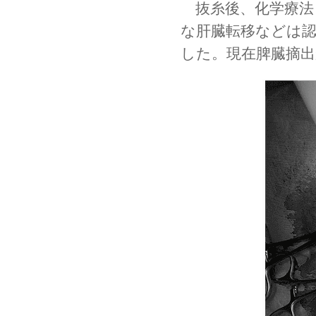
　抜糸後、化学療法
な肝臓転移などは
した。現在脾臓摘出