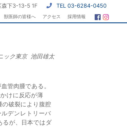
森下3-13-5 1F
TEL 03-6284-0450
獣医師の皆様へ
アクセス
採用情報
ニック東京 池田雄太
が血管肉腫である。
びかけに反応が薄
腫の破裂により腹腔
ールデンレトリーバ
あるが、日本ではダ