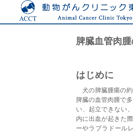
脾臓血管肉腫
はじめに
　犬の脾臓腫瘍の約
脾臓の血管肉腫で
い、起立できない
内に出血が起きた
ーやラブラドール