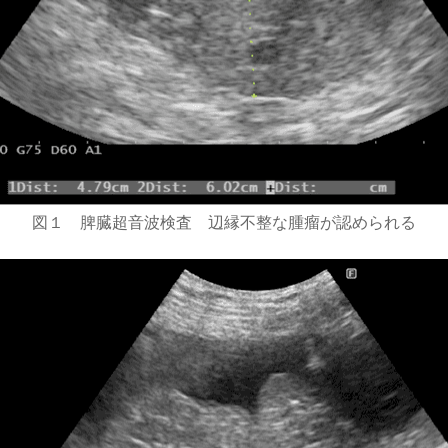
図１ 脾臓超音波検査 辺縁不整な腫瘤が認められる