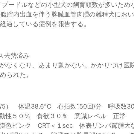
イプードルなどの小型犬の飼育頭数が多いため
腹腔内出血を伴う脾臓血管肉腫の雑種犬におい
に経過している症例を報告する。
ス去勢済み

気がなくなり、あまり動かない。かかりつけ医
認められた。
/5）　体温38.6℃　心拍数150回/分　呼吸数30
動性５０％　食欲３０％　意識レベル　正常

色ピンク　CRT＜１sec　体表リンパ節腫大な