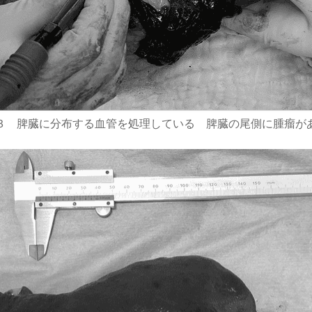
３ 脾臓に分布する血管を処理している 脾臓の尾側に腫瘤が