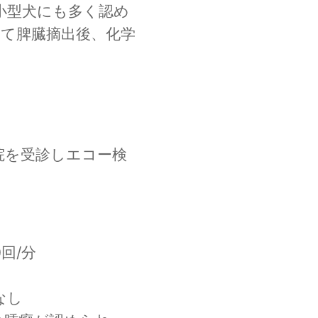
小型犬にも多く認め
て脾臓摘出後、化学
院を受診しエコー検
回/分

し
