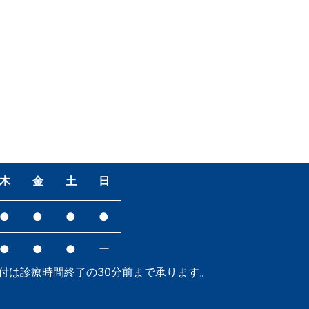
木
金
土
日
●
●
●
●
ー
●
●
●
付は診療時間終了の30分前まで承ります。