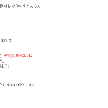
務経験が3年以上ある方
可能です
）
→実質週休2.5日
員）
社員）
）→実質週休2.5日